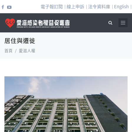
移至主內容
電子報訂閱
線上申訴
法令資料庫
English
|
|
|
|
居住與遷徙
搜尋表單
首頁
/
愛滋人權