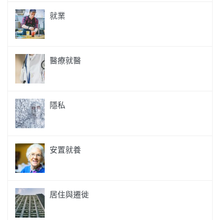
就業
醫療就醫
隱私
安置就養
居住與遷徙