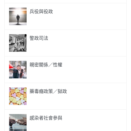
兵役與役政
警政司法
親密關係／性權
藥毒癮政策／獄政
感染者社會參與