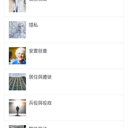
隱私
安置就養
居住與遷徙
兵役與役政