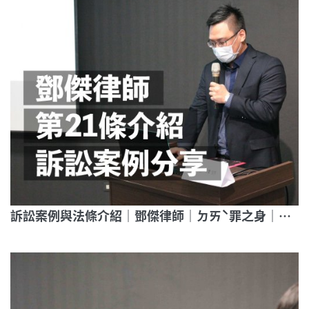
訴訟案例與法條介紹｜鄧傑律師｜ㄉㄞˋ罪之身｜帶你走進愛滋條例第21條審判現場