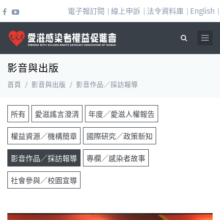
移至主內容
電子報訂閱
線上申訴
法令資料庫
English
|
|
|
|
影音與出版
搜尋表單
首頁
/
影音與出版
/
影音作品／採訪報導
所有
愛滋謠言澄清
年度／愛滋人權報告
權益資源／機構簡章
國際研究／政策新知
影音作品／採訪報導
專欄／感染者故事
社會參與／校園宣導