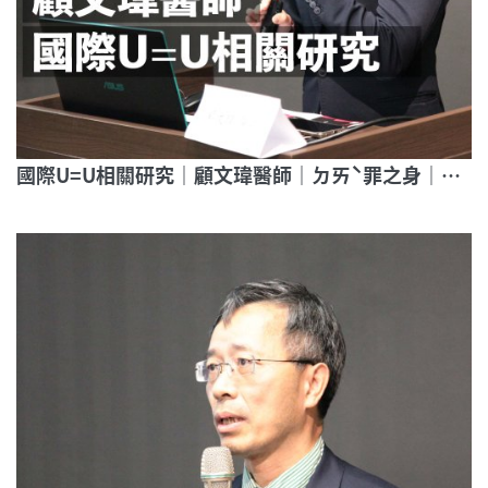
國際U=U相關研究｜顧文瑋醫師｜ㄉㄞˋ罪之身｜帶你走進愛滋條例第21條審判現場