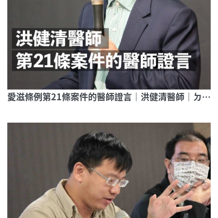
愛滋條例第21條案件的醫師證言｜洪健清醫師｜ㄉㄞˋ罪之身｜帶你走進愛滋條例第21條審判現場