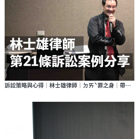
訴訟策略與心得｜林士雄律師｜ㄉㄞˋ罪之身｜帶你走進愛滋條例第21條審判現場