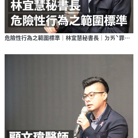
危險性行為之範圍標準｜林宜慧秘書長｜ㄉㄞˋ罪之身｜帶你走進愛滋條例第21條審判現場