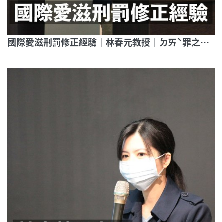
國際愛滋刑罰修正經驗｜林春元教授｜ㄉㄞˋ罪之身｜帶你走進愛滋條例第21條審判現場