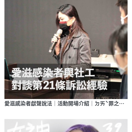
愛滋感染者獻聲說法｜活動開場介紹｜ㄉㄞˋ罪之身｜帶你走進愛滋條例第21條審判現場