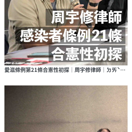
愛滋條例第21條合憲性初探｜周宇修律師｜ㄉㄞˋ罪之身｜帶你走進愛滋條例第21條審判現場