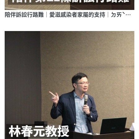
陪伴訴訟行路難｜愛滋感染者家屬的支持｜ㄉㄞˋ罪之身｜帶你走進愛滋條例第21條審判現場