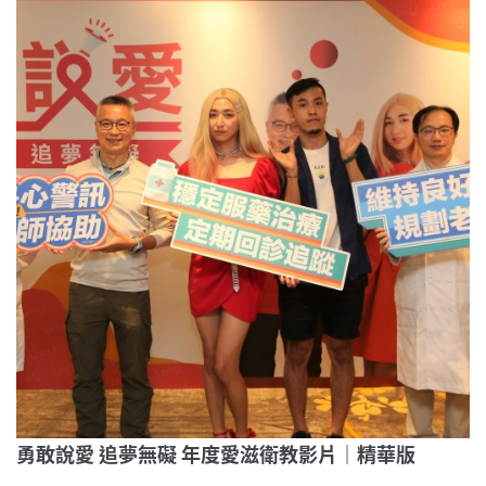
勇敢說愛 追夢無礙 年度愛滋衛教影片｜精華版