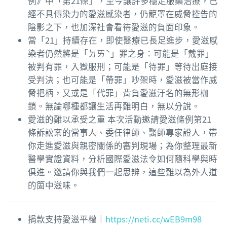
例》中「第21條」，至今讓許多穩定服藥治療，已
經不具傳染力的愛滋感染者，仍籠罩在威脅控告的
陰影之下，也加深社會看待愛滋的負面印象。
當「21」持續存在，即使醫療已長足進步，愛滋感
染者仍然將是「ㄉㄞˋ」罪之身：可能是「戴罪」
被判有罪，入獄服刑；可能是「待罪」等待出庭接
受判決；也可能是「帶罪」吵架時，愛滋被當作威
脅把柄，又或是「代罪」背負愛滋汙名的無形枷
鎖。無論哪種都讓生活再難明白，無以分說。
愛滋的難以承受之重 本次活動邀請愛滋條例第21
條訴訟案的當事人、委任律師、醫師專家證人，帶
你走進愛滋與親密關係的審判現場；為你整理最新
醫學實證資料，分析國際愛滋法令如何隨科學與時
俱進。邀請你與我們一起思辨，這些難以為外人道
的箇中滋味。
捐款支持愛滋平權｜
https://neti.cc/wEB9m98