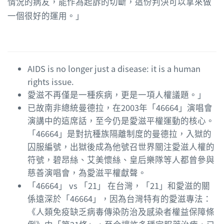
情況的病友，能作為起訴的切斷，這份判決可以拿來做
一個很好的運用。」
AIDS is no longer just a disease: it is a human
rights issue.
愛滋不再僅是一種疾病，更是一項人權議題。」
已故南非總統曼德拉，在2003年「46664」演唱會
演講中的這席話，至今仍是愛滋平權運動的核心。
「46664」是對抗種族隔離制度的曼德拉，入獄的
囚服編號，出獄後成為他號召世界關注愛滋人權的
符號，碧昂絲、艾美懷絲、皇后樂隊等人都曾參與
慈善演唱會，為愛滋平權獻聲。
「46664」 vs 「21」 在台灣，「21」和愛滋的關
係遠深於「46664」，因為台灣特有的愛滋專法：
《人類免疫缺乏病毒傳染防治及感染者權益保障條