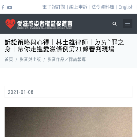
移至主內容
電子報訂閱
線上申訴
法令資料庫
English
|
|
|
|
訴訟策略與心得｜林士雄律師｜ㄉㄞˋ罪之
搜尋表單
身｜帶你走進愛滋條例第21條審判現場
首頁
/
影音與出版
/
影音作品／採訪報導
2021-01-08