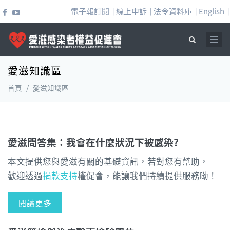
移至主內容
電子報訂閱
線上申訴
法令資料庫
English
|
|
|
|
愛滋知識區
搜尋表單
首頁
/
愛滋知識區
愛滋問答集：我會在什麼狀況下被感染?
本文提供您與愛滋有關的基礎資訊，若對您有幫助，
歡迎透過
捐款支持
權促會，能讓我們持續提供服務呦！
閱讀更多