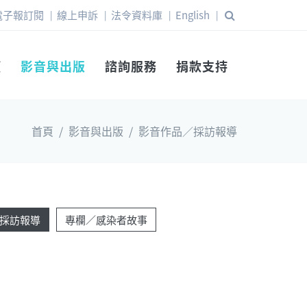
電子報訂閱
線上申訴
法令資料庫
English
|
|
|
|
權
影音與出版
諮詢服務
捐款支持
首頁
/
影音與出版
/
影音作品／採訪報導
採訪報導
專欄／感染者故事