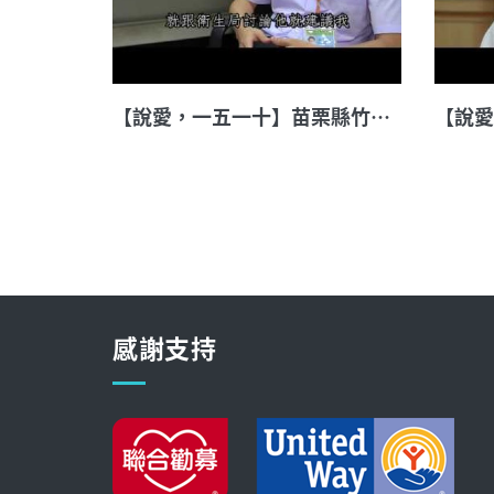
【說愛，一五一十】苗栗縣竹南鎮衛生所醫事檢驗師 張章裕
感謝支持