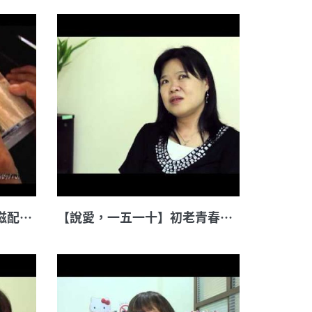
跨越國界的愛 一位外籍愛滋配偶的心路歷程
【說愛，一五一十】初老青春性愛滋工作者 蔡春美