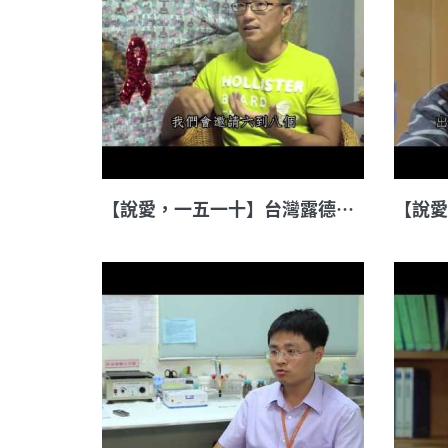
【說愛，一五一十】台灣露德協會關懷專員 藍元亨