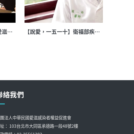
【說愛，一五一十】台灣愛滋病學會理事長、義大醫療財團法人義大醫院感染科主任 林錫勳
【說愛，一五一十】衛福部疾管署防疫醫師、臺大醫院內科部兼任主治醫師 羅一鈞
聯絡我們
團法人中華民國愛滋感染者權益促進會
址： 103台北市大同區承德路一段48號2樓