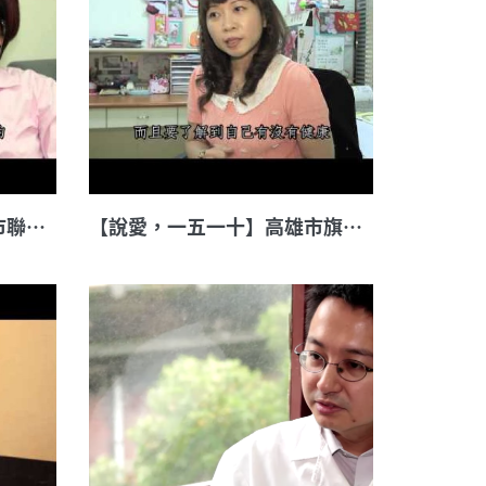
【說愛，一五一十】臺北市聯合醫院昆明院區愛滋個管師 張曉慧
【說愛，一五一十】高雄市旗山區衛生所醫事檢驗師 李依蓉