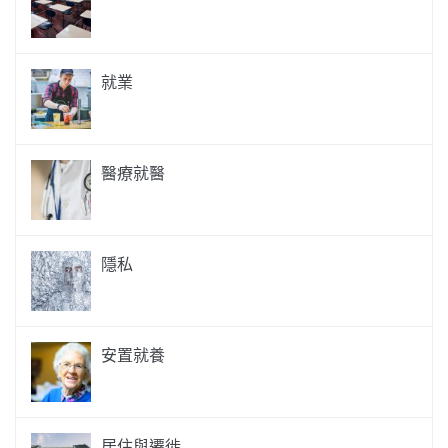
就業
醫療就醫
隱私
安置就養
居住與遷徙