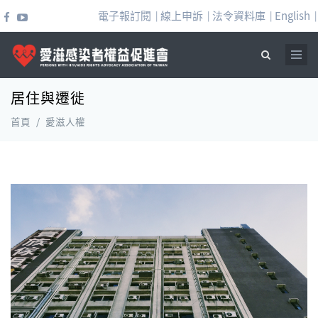
移至主內容
電子報訂閱
線上申訴
法令資料庫
English
|
|
|
|
居住與遷徙
搜尋表單
首頁
/
愛滋人權