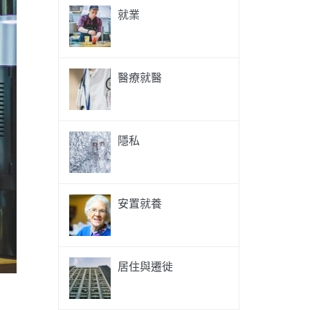
就業
醫療就醫
隱私
安置就養
居住與遷徙