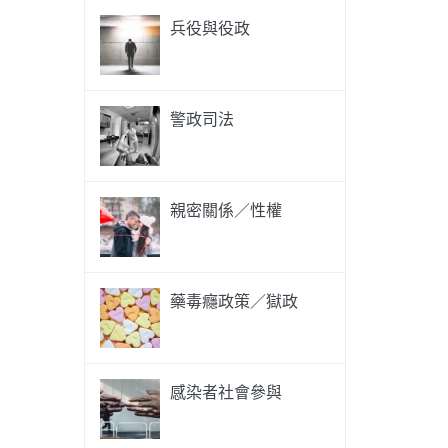
兵役與役政
警政司法
親密關係／性權
藥毒癮政策／獄政
感染者社會參與