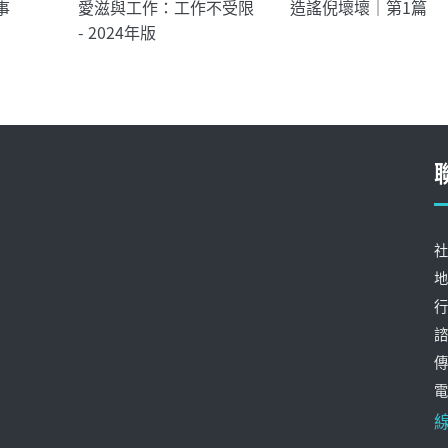
事
愛滋與工作：工作不受限
造謠倪壞壞｜第1篇
- 2024年版
社
地
行
諮
傳
電