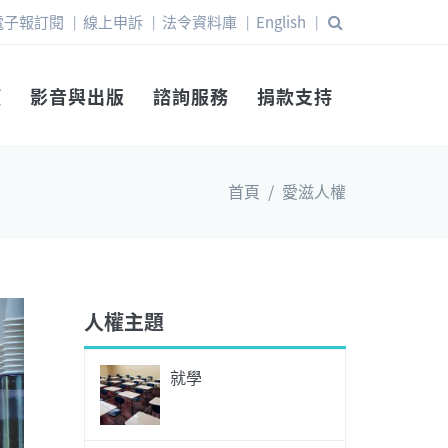
電子報訂閱
線上申訴
法令資料庫
English
|
|
|
|
權
影音與出版
諮詢服務
捐款支持
首頁
/
愛滋人權
人權主題
就學