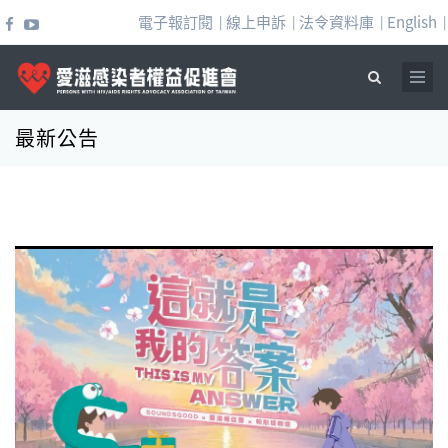
移至主內容
電子報訂閱
線上申訴
法令資料庫
English
|
|
|
|
最新公告
搜尋表單