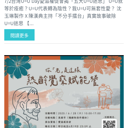
7/2台灣U=U Day愛滋權促會揭「五大U=U迷思」 U=U就
等於痊癒？U=U代表轉為陰性？我U=U可無套性愛？ 沈
玉琳製作 X 陳漢典主持「不分手擂台」真實故事破除
U=U迷思 【...
閱讀更多