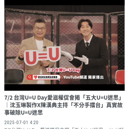
7/2 台灣U=U Day愛滋權促會揭「五大U=U迷思」
｜沈玉琳製作X陳漢典主持「不分手擂台」真實故
事破除U=U迷思
2025-07-01 4:20