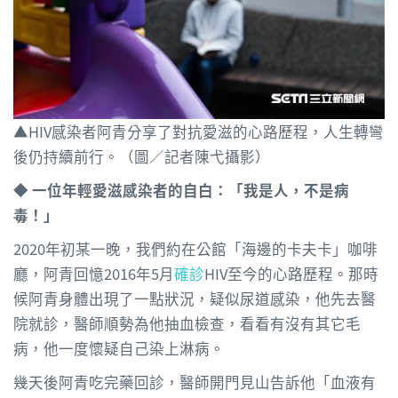
▲HIV感染者阿青分享了對抗愛滋的心路歷程，人生轉彎
後仍持續前行。（圖／記者陳弋攝影）
◆​ 一位年輕愛滋感染者的自白：「我是人，不是病
毒！」
2020年初某一晚，我們約在公館「海邊的卡夫卡」咖啡
廳，阿青回憶2016年5月
確診
HIV至今的心路歷程。那時
候阿青身體出現了一點狀況，疑似尿道感染，他先去醫
院就診，醫師順勢為他抽血檢查，看看有沒有其它毛
病，他一度懷疑自己染上淋病。
幾天後阿青吃完藥回診，醫師開門見山告訴他「血液有