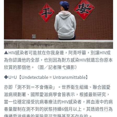
▲HIV感染者可能就在你我身邊，阿青呼籲，別讓HIV成
為你認識他的全部，也別因為對方感染HIV就遺忘你原本
欣賞的那個他。（圖／記者陳弋攝影）
◆U=U【Undetectable = Untransmittable】
亦即「測不到＝不會傳染」。世界衛生組織、聯合國愛
滋病規劃署、國際愛滋病學會皆表示，根據最新研究，
當一位穩定接受抗病毒療法的HIV感染者，將血液中的病
毒量壓制在測不到的狀態持續6個月以上，其透過性行為
傳播愛滋病毒的風險是可忽略甚至不存在的。