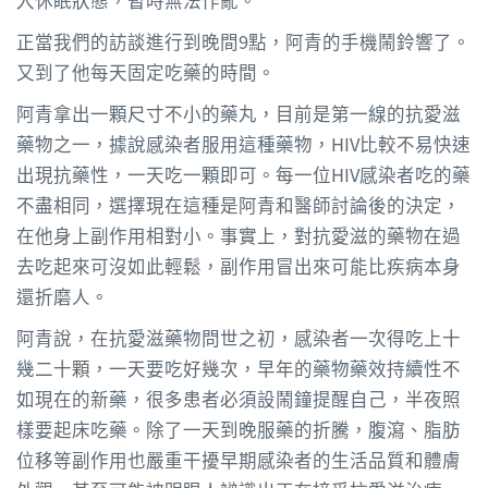
正當我們的訪談進行到晚間9點，阿青的手機鬧鈴響了。
又到了他每天固定吃藥的時間。
阿青拿出一顆尺寸不小的藥丸，目前是第一線的抗愛滋
藥物之一，據說感染者服用這種藥物，HIV比較不易快速
出現抗藥性，一天吃一顆即可。每一位HIV感染者吃的藥
不盡相同，選擇現在這種是阿青和醫師討論後的決定，
在他身上副作用相對小。事實上，對抗愛滋的藥物在過
去吃起來可沒如此輕鬆，副作用冒出來可能比疾病本身
還折磨人。
阿青說，在抗愛滋藥物問世之初，感染者一次得吃上十
幾二十顆，一天要吃好幾次，早年的藥物藥效持續性不
如現在的新藥，很多患者必須設鬧鐘提醒自己，半夜照
樣要起床吃藥。除了一天到晚服藥的折騰，腹瀉、脂肪
位移等副作用也嚴重干擾早期感染者的生活品質和體膚