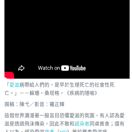
「
愛滋
病帶給人們的，是早於生理死亡的社會性死
亡。」－－蘇珊‧桑塔格，《疾病的隱喻》
撰稿：陳弋／影音：羅正輝
這個世界瀰漫著一股盲目恐懼愛滋的氛圍，有人認為愛
滋是透過飛沫傳染，因此不敢和
感染者
同桌進食；還有
人以為，感染愛滋
病毒
（
HIV
）等於罹患愛滋病