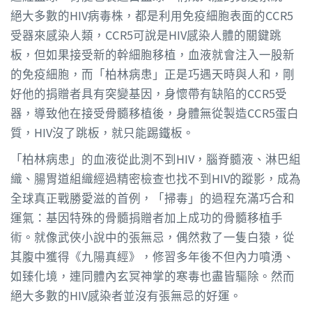
絕大多數的HIV病毒株，都是利用免疫細胞表面的CCR5
受器來感染人類，CCR5可說是HIV感染人體的關鍵跳
板，但如果接受新的幹細胞移植，血液就會注入一股新
的免疫細胞，而「柏林病患」正是巧遇天時與人和，剛
好他的捐贈者具有突變基因，身懷帶有缺陷的CCR5受
器，導致他在接受骨髓移植後，身體無從製造CCR5蛋白
質，HIV沒了跳板，就只能踢鐵板。
「柏林病患」的血液從此測不到HIV，腦脊髓液、淋巴組
織、腸胃道組織經過精密檢查也找不到HIV的蹤影，成為
全球真正戰勝愛滋的首例，「掃毒」的過程充滿巧合和
運氣：基因特殊的骨髓捐贈者加上成功的骨髓移植手
術。就像武俠小說中的張無忌，偶然救了一隻白猿，從
其腹中獲得《九陽真經》，修習多年後不但內力噴湧、
如臻化境，連同體內玄冥神掌的寒毒也盡皆驅除。然而
絕大多數的HIV感染者並沒有張無忌的好運。