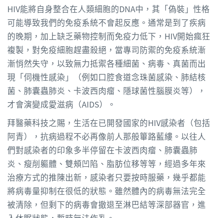
HIV能將自身整合在人類細胞的DNA中，其「偽裝」性格
可能導致我們的免疫系統不會起反應。通常是到了疾病
的晚期，加上缺乏藥物控制而免疫力低下，HIV開始瘋狂
複製，對免疫細胞趕盡殺絕，當專司防禦的免疫系統漸
漸悄然失守，以致無力抵禦各種細菌、病毒、真菌而出
現「伺機性感染」（例如口腔食道念珠菌感染、肺結核
菌、肺囊蟲肺炎、卡波西肉瘤、隱球菌性腦膜炎等），
才會演變成愛滋病（AIDS）。
拜醫藥科技之賜，生活在已開發國家的HIV感染者（包括
阿青），抗病過程不必再像前人那般篳路藍縷。以往人
們對感染者的印象多半停留在卡波西肉瘤、肺囊蟲肺
炎、瘦削軀體、雙頰凹陷、脂肪位移等等，經過多年來
治療方式的推陳出新，感染者只要按時服藥，幾乎都能
將病毒量抑制在很低的狀態。雖然體內的病毒無法完全
被清除，但剩下的病毒會撤退至淋巴結等深部器官，進
入休眠狀態，暫時無法作亂。