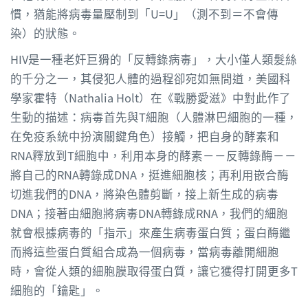
慣，猶能將病毒量壓制到「U=U」（測不到＝不會傳
染）的狀態。
HIV是一種老奸巨猾的「反轉錄病毒」，大小僅人類髮絲
的千分之一，其侵犯人體的過程卻宛如無間道，美國科
學家霍特（Nathalia Holt）在《戰勝愛滋》中對此作了
生動的描述：病毒首先與T細胞（人體淋巴細胞的一種，
在免疫系統中扮演關鍵角色）接觸，把自身的酵素和
RNA釋放到T細胞中，利用本身的酵素－－反轉錄酶－－
將自己的RNA轉錄成DNA，挺進細胞核；再利用嵌合酶
切進我們的DNA，將染色體剪斷，接上新生成的病毒
DNA；接著由細胞將病毒DNA轉錄成RNA，我們的細胞
就會根據病毒的「指示」來產生病毒蛋白質；蛋白酶繼
而將這些蛋白質組合成為一個病毒，當病毒離開細胞
時，會從人類的細胞膜取得蛋白質，讓它獲得打開更多T
細胞的「鑰匙」。