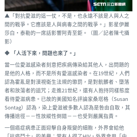
▲「對抗愛滋的這一仗，不是，也永遠不該是人與人之
間的戰爭。它應該是人與病毒之間的戰爭。」影星伊麗
莎白‧泰勒的一席話影響阿青至鉅。（圖／記者陳弋攝
影）
◆​ 「人活下來，問題也來了。」
當一位愛滋感染者刻意把疾病傳染給其他人，出問題的
是他的人格，而不是所有愛滋感染者。在19世紀，人們
認為霍亂是對漠視衛生法規的懲罰，是對骯髒者、墮落
者和放蕩者的詛咒；走進21世紀，還有人抱持同樣態度
看待愛滋病患。已故的美國知名評論家桑塔格（Susan
Sontag）認為，染上愛滋被多數人認為是咎由自取，其
傳播途徑－－性放縱性倒錯－－也受到嚴厲指責。
一個癌症病患正面迎擊自身叛變的細胞，外界會給他
「抗癌鬥士」的美譽；當有人得了HIV，外界會用「中