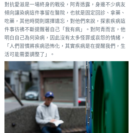
對抗愛滋是一場終身的戰役，阿青透露，身邊不少病友
傾向讓染病這件事留在醫院，也就是固定回診、拿藥、
吃藥，其他時間則選擇遺忘，對他們來說，探索疾病這
件事彷彿不斷提醒著自己「我有病」。對阿青而言，他
明白自己為何染病，因此沒有太多怪罪或哀怨的情緒，
「人們習慣將疾病恐怖化，其實疾病是在提醒我們，生
活可能需要調整了」。