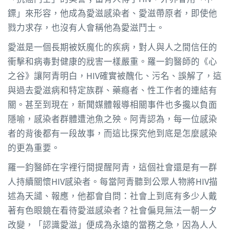
鏢」來形容，他成為愛滋感染者、愛滋帶原者，即使他
戮力求存，也沒有人會稱他為愛滋鬥士。
愛滋是一個長期被妖魔化的疾病，對人與人之間信任的
衝擊和病毒對健康的戕害一樣嚴重。羅一鈞醫師的《心
之谷》讓阿青明白，HIV確實被醜化、污名、誤解了，這
與過去愛滋病和特定族群、藥癮者、性工作者的連結有
關。甚至到現在，新聞媒體報導相關事件也多攙以負面
隱喻，感染者群體遭池魚之殃。阿青認為，每一位感染
者的背後都有一段故事，而這比探究他到底是怎麼感染
的更為重要。
羅一鈞醫師在字裡行間提醒阿青，這個社會還是有一群
人持續關懷HIV感染者。每當阿青聽到公眾人物將HIV描
述為天譴、報應，他都會自問：社會上到底有多少人戴
著有色眼鏡在看待愛滋感染者？社會偏見無法一朝一夕
改變，「認識愛滋」便成為永遠的當務之急，因為人人