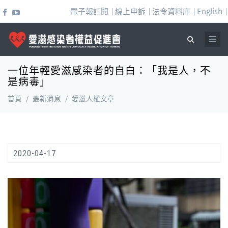
移至主內容
電子報訂閱
線上申訴
法令資料庫
English
|
|
|
|
一位年輕愛滋感染者的自白：「我是人，不
搜尋表單
是病毒」
首頁
/
最新消息
/
愛滋人權文章
2020-04-17