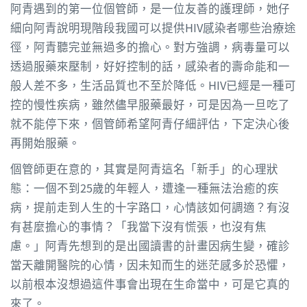
阿青遇到的第一位個管師，是一位友善的護理師，她仔
細向阿青說明現階段我國可以提供HIV感染者哪些治療途
徑，阿青聽完並無過多的擔心。對方強調，病毒量可以
透過服藥來壓制，好好控制的話，感染者的壽命能和一
般人差不多，生活品質也不至於降低。HIV已經是一種可
控的慢性疾病，雖然儘早服藥最好，可是因為一旦吃了
就不能停下來，個管師希望阿青仔細評估，下定決心後
再開始服藥。
個管師更在意的，其實是阿青這名「新手」的心理狀
態：一個不到25歲的年輕人，遭逢一種無法治癒的疾
病，提前走到人生的十字路口，心情該如何調適？有沒
有甚麼擔心的事情？「我當下沒有慌張，也沒有焦
慮。」阿青先想到的是出國讀書的計畫因病生變，確診
當天離開醫院的心情，因未知而生的迷茫感多於恐懼，
以前根本沒想過這件事會出現在生命當中，可是它真的
來了。