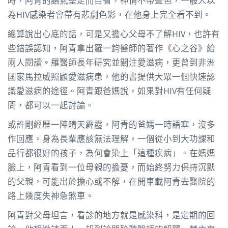
為HIV感染者會帶有悲劇色彩，在他身上完全看不到。
總算說出心底的話，可是又擔心父母不了解HIV，也許有
些錯誤認知，阿青拿出羅一鈞醫師的著作《心之谷》給
兩人閱讀。羅醫師長年研究並關注愛滋病，更曾到非洲
國家馬拉威照顧愛滋病患，他的書提供大眾一個快速認
識愛滋病的途徑。阿青跟爸媽說，如果對HIV有任何疑
問，都可以一起討論。
或許剛經歷一陣晴天霹靂，阿青的爸媽一時語塞，沒多
作回應。身為長輩應該無法理解，一個從小到大功課和
品行都很好的孩子，為何會染上「這種疾病」。在媽媽
臉上，阿青看到一位母親的擔憂，而始終努力保持沉默
的父親，可能出於擔心或不解，在開車載阿青去醫院的
路上幾度失神急煞車。
阿青對父母坦言，看診的地方就是感染科，是定期的回