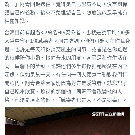
為！」阿青回顧過往，覺得是自己思慮不周，沒盡到保
護自己的義務，後來不免埋怨自己，怎麼沒能及早擁有
相關知識。
台灣目前有超過3.2萬名HIV感染者，也就是說平均700多
人當中會有1位感染者。阿青強調，他們可能就在你我身
邊，也許是每天和你談笑風生的同事，或者是在你難過
的時候陪你小酌、接你苦水的朋友，甚至是和你生活在
同一屋簷下的至親，也許他們多半選擇把秘密藏在內心
深處，但如果某一天，有任何一個人願意主動對我們打
開心門，阿青希望大家別因為對方是感染者，就忘記了
自己原本欣賞、珍視的那個他。病毒不會改變他的人
格，他還是原本的他，「感染者也是人，不是病毒」。