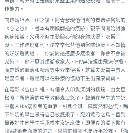
事情，就算有也是礙於某些企業的體檢規範，無關乎工
作能力。
向爸媽坦承一切之後，阿青發現他們真的看過羅醫師的
《心之谷》，書本有明顯翻過的痕跡，親子間開始討論
疾病知識，父母不時主動關心他的身體狀況、吃藥了
沒、工作進度如何，還常常代替他到醫院領藥。不知情
的姊姊還問道：「你訪問過這麼多感染者，你會不會被
感染？」他不厭其煩衛教家人，HIV無法經由飛沫傳播，
而是透過血液和精液等中介來傳播，就算夫妻當中有人
是感染者，還是可以在醫療的協助下生出健康寶寶。
在電影《告白》裡，有個令人印象深刻的橋段，由女星
松隆子所飾演的中學教師森口悠子，聲稱在學生的牛奶
中攙入HIV感染者的血液，引起全班一陣譁然和恐慌，喝
下牛奶的學生覺得自己被感染了，宛如驚弓之鳥。直到
最後她才向學生坦承根本沒這麼做，即便真的喝下攙有
HIV感染者血液的鮮奶，感染的機率也是近乎於零，「你