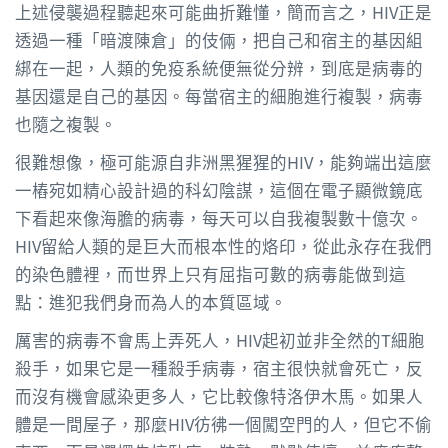
上述侵襲過程聽起來可能曲折難懂，簡而言之，HIV正是
透過一種「暗渡陳倉」的伎倆，把自己和宿主的基因組
綁在一起，人類的免疫系統便無從分辨，到底是病毒的
基因還是自己的基因。每當宿主的細胞進行複製，病毒
也隨之複製。
很難想像，極可能源自非洲黑猩猩的HIV，能夠端出這麼
一樁宛如精心設計過的科幻陰謀，這個在電子顯微鏡底
下看起來像海膽的病毒，每天可以自我複製數十億次。
HIV留給人類的是巨大而根本性的烙印，從此永存在我們
的染色體裡，而世界上只有屈指可數的病毒能做到這
點：進犯我們身而為人的本質區域。
厲害的病毒不會馬上弄死人，HIV起初並非全然的T細胞
殺手，如果它是一種殺手病毒，宿主很快就會死亡，反
而沒有機會感染更多人，它比較像特洛伊木馬。如果人
體是一間屋子，那麼HIV彷彿一個闖空門的人，但它不偷