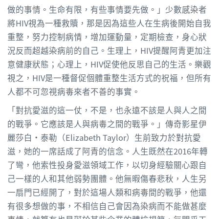
做的事情。生命有限，有些事情要先做。」少數感染者
將HIV視為一種救贖，那是因為這些人在生病後開始自我
重整，努力控制病情，增加運動量，定期檢查，身心狀
況反而超越染病前的自己。生理上，HIV提醒阿青更加注
意健康狀態；心理上，HIV促使他反思自己的生活。樂觀
視之，HIV是一種督促個體重整生活方式的祝福，但所有
人都不可忽視病毒來者不善的事實。
「對抗愛滋的這一仗，不是，也永遠不該是人與人之間
的戰爭。它應該是人與病毒之間的戰爭。」傳奇影星伊
麗莎白‧泰勒（Elizabeth Taylor）生前致力於對抗愛
滋，她的一席話成了阿青的信念。人生既然在2016年轉
了彎，他索性投身愛滋領域工作，以切身經驗關心跟自
己一樣的人和其他弱勢團體。他無暇傷春悲秋，人生另
一扇門已經開了，對於這場人類和病毒間的戰爭，他還
有很多想做的事，不相信自己會因為染病而不能做甚麼