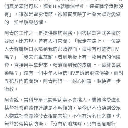
們真是笨得可以，聽到HIV就嚇個半死，連這種常識都沒
有」。雖然是電影情節，卻如實反映了社會大眾對愛滋
的一知半解與恐懼。
阿青的工作之一是提供諮詢服務，回答民眾各式各樣的
疑問，比方說，曾有人打來問：「我走在路上，一位路
人大聲講話口水噴到我的眼睛裡面，這樣有可能得HIV
嗎？」「我去汽車旅館，看到地板上有一枚用過的保險
套，直接用手拿起來，精液滴到我的皮膚上，這樣會感
染嗎？」還有一個中年人相信HIV是透過飛沫傳染，面對
五花八門的問題，阿青都得一一耐心回覆，順便進一步
衛教。
阿青說，當科學早已證明病毒不會挑人，繼續將愛滋和
某些社會群體作連結是不客觀的，至今仍不時聽到公眾
人物或社會團體發表相關言論，不但有污名化之嫌，也
無益於傳染病防治。「沒有危險族群，只有高風險行