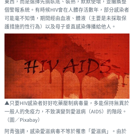
東西，而是選擇先搞臥底、裝熟，默默使壞，並癱瘓整
個警報系統。有時候HIV會在人體存活數年，部分感染者
可能毫不知情，期間經由血液、體液（主要是未採取保
護措施的性行為）以及母子垂直感染傳播給他人。
▲只要HIV感染者好好吃藥壓制病毒量，多能保持無異於
一般人的免疫力，不致演變到愛滋病（AIDS）的階段。
（圖／Pixabay）
阿青強調，感染愛滋病毒不等於罹患「愛滋病」。由於