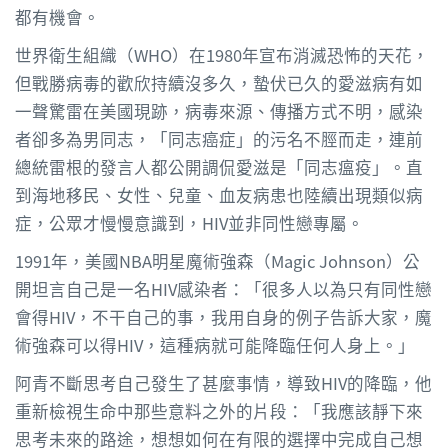
都有機會。
世界衛生組織（WHO）在1980年宣布消滅恐怖的天花，
但戰勝病毒的歡欣持續沒多久，蟄伏已久的愛滋病有如
一聲驚雷在美國現跡，病毒來源、傳播方式不明，感染
者卻多為男同志，「同志癌症」的污名不脛而走，連前
總統雷根的發言人都公開調侃愛滋是「同志瘟疫」。直
到海地移民、女性、兒童、血友病患也陸續出現類似病
症，公眾才慢慢意識到，HIV並非同性戀專屬。
1991年，美國NBA明星魔術強森（Magic Johnson）公
開坦言自己是一名HIV感染者：「很多人以為只有同性戀
會得HIV，不干自己的事，我用自身的例子告訴大家，魔
術強森可以得HIV，這種病就可能降臨任何人身上。」
阿青不斷思考自己發生了甚麼事情，導致HIV的降臨，他
重新檢視生命中那些意料之外的片段：「我應該靜下來
思考未來的路途，想想如何在有限的選擇中完成自己想