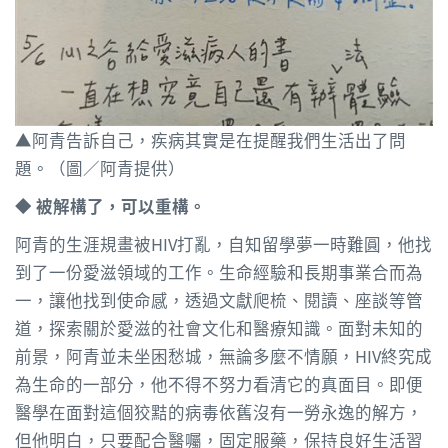
▲阿青告訴自己，疾病其實是在提醒我們生活出了問
題。（圖／阿青提供）
◆​ 被解構了，可以重構。
阿青的生涯規畫被HIV打亂，自知留學夢一時難圓，他找
到了一份愛滋領域的工作。生命經驗和長期事業合而為
一，讓他找到使命感，透過文獻爬梳、閱讀、座談等管
道，探索關於愛滋的社會文化和醫療知識。面對未知的
前景，阿青並未坐困愁城，無論多麼不情願，HIV終究成
為生命的一部分，他不得不努力看清它的真面目。即便
醫學在面對這個狡黠的病毒依舊沒有一勞永逸的解方，
但他明白，只要配合醫囑，固定服藥，保持良好生活習