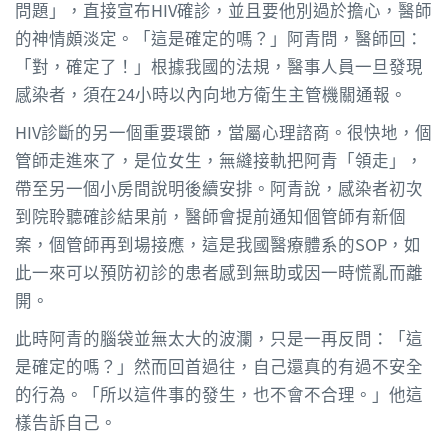
問題」，直接宣布HIV確診，並且要他別過於擔心，醫師
的神情頗淡定。「這是確定的嗎？」阿青問，醫師回：
「對，確定了！」根據我國的法規，醫事人員一旦發現
感染者，須在24小時以內向地方衛生主管機關通報。
HIV診斷的另一個重要環節，當屬心理諮商。很快地，個
管師走進來了，是位女生，無縫接軌把阿青「領走」，
帶至另一個小房間說明後續安排。阿青說，感染者初次
到院聆聽確診結果前，醫師會提前通知個管師有新個
案，個管師再到場接應，這是我國醫療體系的SOP，如
此一來可以預防初診的患者感到無助或因一時慌亂而離
開。
此時阿青的腦袋並無太大的波瀾，只是一再反問：「這
是確定的嗎？」然而回首過往，自己還真的有過不安全
的行為。「所以這件事的發生，也不會不合理。」他這
樣告訴自己。