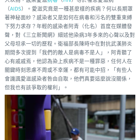
（
AIDS
）。愛滋究竟是一種甚麼樣的疾病？何以長期罩
著神秘面紗？感染者又是如何在病毒和污名的雙重束縛
下努力求存？年輕的感染者阿青（化名）首度在媒體發
聲，對《三立新聞網》細述他染病3年多來的心聲以及對
父母坦承一切的歷程。衛福部長陳時中在對抗武漢肺炎
期間多次提到「我們的敵人是病毒不是人」，阿青聽了
心有戚戚焉，他認為染上疾病不是一種罪惡，任何人在
關鍵時刻思慮不周或不幸運，都有可能中招，「有些人
會譏諷愛滋感染者咎由自取，他們真要這麼說沒關係，
但我也有該爭取的權利」。