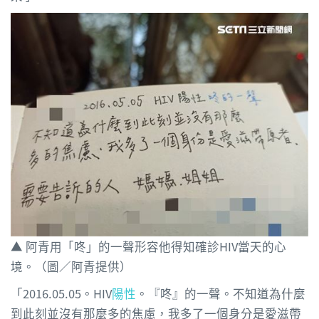
▲ 阿青用「咚」的一聲形容他得知確診HIV當天的心
境。（圖／阿青提供）
「2016.05.05。HIV
陽性
。『咚』的一聲。不知道為什麼
到此刻並沒有那麼多的焦慮，我多了一個身分是愛滋帶