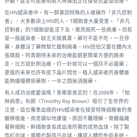
外觀，甚至可能被明眼人辨識出正在接受抗愛滋治療。
在HIV感染者中，有一群基因特殊的人被稱作「非凡控制
者」，大多數染上HIV的人，T細胞會大量受害，「非凡
控制者」的T細胞卻能活下去，進而殺死一些病毒。但若
是一般感染者，缺乏天賦異稟，藥可不能不吃，一旦停
藥，身體沒了藥物幫忙壓制病毒，HIV恐怕又要在體內大
張旗鼓。阿青期待未來的治療能朝更簡單方便的路來
走，比方說針劑治療，打一針就可以一個月不必服藥；
更遠的未來也許有皮下晶片問世，植入感染者的身體後
能夠緩慢釋放藥劑，一年之間無須服藥。
有人成功治癒愛滋嗎？答案是肯定的！在2008年，「柏
林病患」布朗（Timothy Ray Brown）吸引了全世界的
注意，這位罹患血癌的HIV感染者在接受特殊捐贈者的骨
髓移植後，竟奇蹟似地康復。原因不難理解，骨髓蘊藏
著幹細胞，幹細胞會長成血液所需的成熟血球，除了製
造紅血球，骨髓也製造白血球，構成人體的免疫系統。