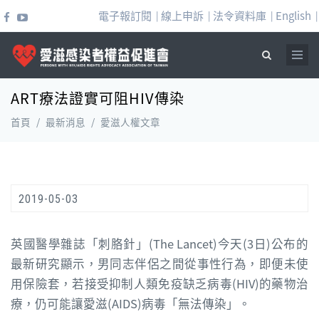
移至主內容
電子報訂閱
線上申訴
法令資料庫
English
|
|
|
|
ART療法證實可阻HIV傳染
搜尋表單
首頁
/
最新消息
/
愛滋人權文章
2019-05-03
英國醫學雜誌「刺胳針」(The Lancet)今天(3日)公布的
最新研究顯示，男同志伴侶之間從事性行為，即便未使
用保險套，若接受抑制人類免疫缺乏病毒(HIV)的藥物治
療，仍可能讓愛滋(AIDS)病毒「無法傳染」。