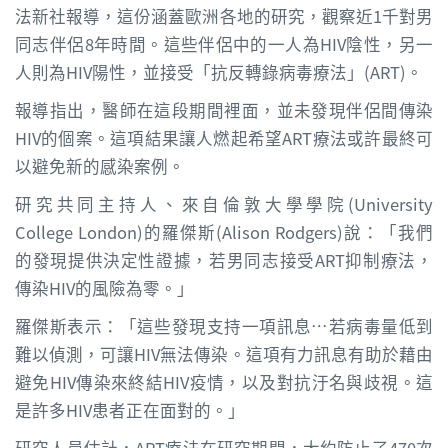
法新社報導，這份涵蓋歐洲各地的研究，觀察近1千對男
同志伴侶8年時間。這些伴侶中的一人為HIV陰性，另一
人則為HIV陽性，並接受「抗反轉錄病毒療法」(ART)。
報導指出，醫師在這段期間裡面，並未發現伴侶間傳染
HIV的個案。這項結果讓人燃起希望ART療法或許最終可
以避免新的感染案例。
研究共同主持人、來自倫敦大學學院(University
College London)的羅傑斯(Alison Rodgers)說：「我們
的發現提供決定性證據，若男同志接受ART抑制療法，
傳染HIV的風險為零。」
羅傑斯表示：「這些發現支持一項訊息…若病毒量低到
難以偵測，可讓HIV無法傳染。這項有力訊息有助於藉由
避免HIV傳染來終結HIV疫情，以及對抗汙名與歧視。這
是許多HIV患者正在面對的。」