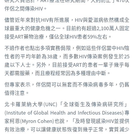
研究人員估計，ART療法在研究期間，大約防止了470次
伴侶之間傳染HIV。
儘管近年來對抗HIV有所進展，HIV與愛滋病依然構成全
球最重大的健康危機之一。目前約有超過2,100萬人固定
接受ART藥物治療，僅佔全球HIV患者59%左右。
不過作者也點出多項實務侷限，例如這些伴侶當中HIV陰
性者的平均年齡為38歲，而多數HIV傳染案例發生於25
歲以下人士。另外，目前接受ART的患者一輩子幾乎每
天都需服藥，而且療程經常因為多種理由中斷。
但專家表示，伴侶間可以無套而不傳染病毒多年，仍舊
值得注意。
北卡羅萊納大學(UNC)「全球衛生及傳染病研究所」
(Institute of Global Health and Infectious Diseases)專
家柯恩(Myron Cohen)也說，「及時發現感染HIV並提供
有效治療，可以讓健康狀態恢復到幾乎正常，實質減少