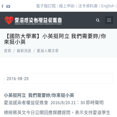
移至主內容
電子報訂閱
線上申訴
法令資料庫
English
|
|
|
|
【國防大學案】小英挺阿立 我們需要妳/你
搜尋表單
來挺小英
首頁
/
最新消息
/
愛滋人權文章
2016-08-20
小英挺阿立 我們需要妳/你來挺小英
愛滋感染者權益促進會 2016/8/20 21：30 即時聲明
總統蔡英文今日公開回應媒體提問，表示支持愛滋學生