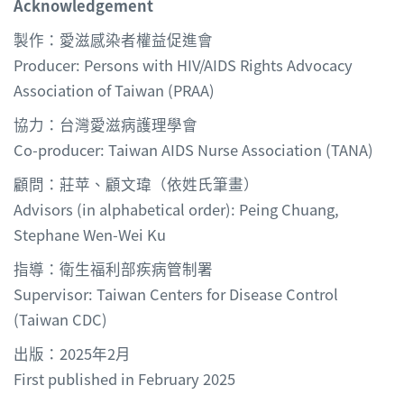
Acknowledgement
製作：愛滋感染者權益促進會
Producer: Persons with HIV/AIDS Rights Advocacy
Association of Taiwan (PRAA)
協力：台灣愛滋病護理學會
Co-producer: Taiwan AIDS Nurse Association (TANA)
顧問：莊苹、顧文瑋（依姓氏筆畫）
Advisors (in alphabetical order): Peing Chuang,
Stephane Wen-Wei Ku
指導：衛生福利部疾病管制署
Supervisor: Taiwan Centers for Disease Control
(Taiwan CDC)
出版：2025年2月
First published in February 2025