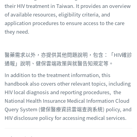
their HIV treatment in Taiwan. It provides an overview
of available resources, eligibility criteria, and
application procedures to ensure access to the care
they need.
醫藥需求以外，亦提供其他問題說明，包含：「HIV確診
通報」說明、健保雲端政策與就醫告知規定等。
In addition to the treatment information, this
handbook also covers other relevant topics, including
HIV local diagnosis and reporting procedures, the
National Health Insurance Medical Information Cloud
Query System (健保醫療資訊雲端查詢系統) policy, and
HIV disclosure policy for accessing medical services.