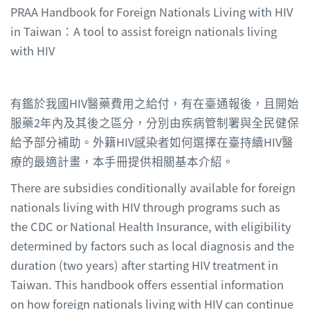
PRAA Handbook for Foreign Nationals Living with HIV
in Taiwan：A tool to assist foreign nationals living
with HIV
有鑑於我國HIV醫藥費用之給付，有在臺通報後，且開始
服藥2年內及其後之區分，分別由疾病管制署與全民健保
給予部分補助。外籍HIV感染者如何選擇在臺持續HIV醫
療的最適計畫，本手冊提供相關基本介紹。
There are subsidies conditionally available for foreign
nationals living with HIV through programs such as
the CDC or National Health Insurance, with eligibility
determined by factors such as local diagnosis and the
duration (two years) after starting HIV treatment in
Taiwan. This handbook offers essential information
on how foreign nationals living with HIV can continue