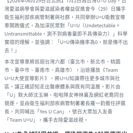
【2026年06月29日台北訊】7月2日為台灣U=U Day，台
灣愛滋病學會與愛滋感染者權益促進會今（29）日攜手
衛生福利部疾病管制署與社群，共同舉辦U=U衛教宣導
車開跑儀式，為加深民眾對「U=U（Undetectable =
Untransmittable，測不到病毒量即不具傳染力）」科學
實證的理解，並強調：「U=U傳染機率為0，就是傳不出
去！」
本次宣導車將巡迴台灣六都（臺北市、新北市、桃園
市、臺中市、臺南市、高雄市），沿途播放《Team
U=U大使宣導影片》，將U=U知識帶往更多城市與社
區，讓正確認知走出醫療體系與既有同溫層。影片由
「U」默大師沈玉琳、啦啦隊女神林襄及網紅老喬同台
競逐，並由衛生福利部疾病管制署署長羅一鈞擔任評選
長，共同喊出「Yes U Can」，號召大眾加入友善
「Team U=U」，攜手去除愛滋歧視。