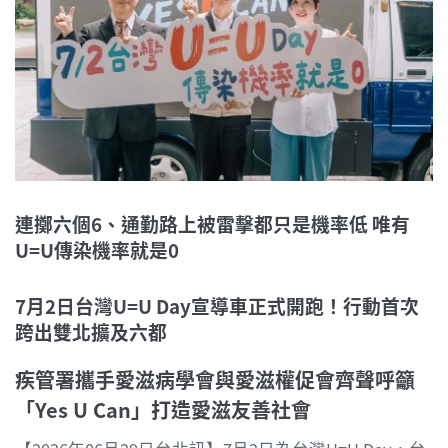
連擲六個
6
、通勤路上被雷擊都只是機率低
唯有
U=U
傳染機率就是
0
7月
2
日台灣
U=U Day
宣導車正式開跑！行動首次
跨出雙北擴及六都
疾管署攜手愛滋病學會與愛滋權促會齊聲呼籲
「
Yes U Can
」打造愛滋友善社會