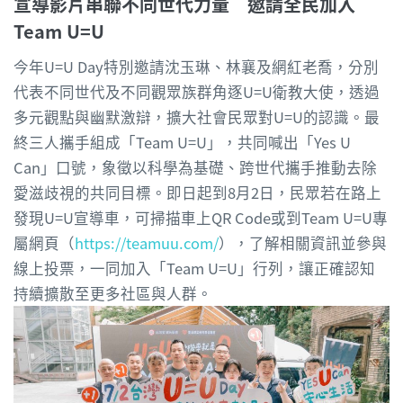
宣導影片串聯不同世代力量 邀請全民加入
Team U=U
今年U=U Day特別邀請沈玉琳、林襄及網紅老喬，分別
代表不同世代及不同觀眾族群角逐U=U衛教大使，透過
多元觀點與幽默激辯，擴大社會民眾對U=U的認識。最
終三人攜手組成「Team U=U」，共同喊出「Yes U
Can」口號，象徵以科學為基礎、跨世代攜手推動去除
愛滋歧視的共同目標。即日起到8月2日，民眾若在路上
發現U=U宣導車，可掃描車上QR Code或到Team U=U專
屬網頁（
https://teamuu.com/
），了解相關資訊並參與
線上投票，一同加入「Team U=U」行列，讓正確認知
持續擴散至更多社區與人群。