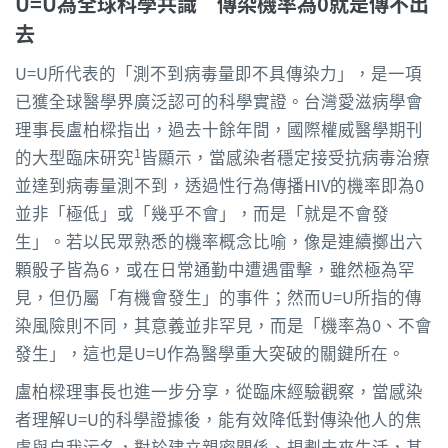
U=U
為全球科學共識 傳染機率為
0
就是傳不出
去
U=U所代表的「測不到病毒量即不具傳染力」，是一項
已獲全球醫學界廣泛認可的科學實證。台灣愛滋病學會
理事長盧柏樑指出，過去十餘年間，國際權威醫學期刊
1
的大型臨床研究
皆顯示，當感染者穩定接受抗病毒治療
並達到病毒量測不到，透過性行為傳播HIV的機率即為0
並非「極低」或「幾乎不會」，而是「就是不會發
生」。若以民眾熟悉的機率概念比喻，像是連續擲出六
顆骰子皆為6，或在日常通勤中遭遇雷擊，雖然極為罕
見，但仍屬「有機會發生」的事件；然而U=U所指的傳
染風險則不同，其意義並非罕見，而是「機率為0、不會
發生」，這也是U=U作為醫學重大突破的關鍵所在。
盧柏樑理事長也進一步分享，從臨床經驗觀察，當感染
者理解U=U的科學證據後，能有效降低對傳染他人的焦
慮與自我污名，對於建立親密關係、規劃未來生活，甚