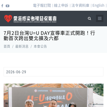
移至主內容
電子報訂閱
線上申訴
法令資料庫
English
|
|
|
|
7月2日台灣U=U DAY宣導車正式開跑！行
搜尋表單
動首次跨出雙北擴及六都
首頁
/
最新消息
/
本會公告
2026-06-29