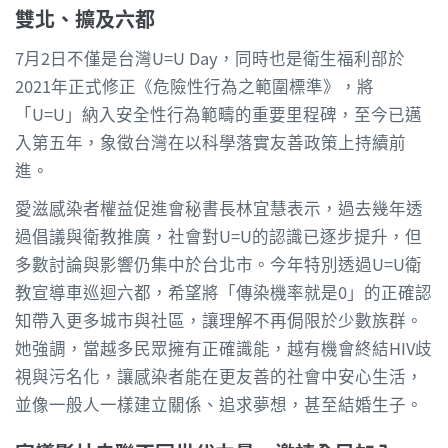
雙北、擴及六都
7月2日不僅是台灣U=U Day，同時也是衛生福利部於
2021年正式修正《危險性行為之範圍標準》，將
「U=U」納入安全性行為範疇的重要里程碑，至今已邁
入第五年，象徵台灣在以科學落實友善政策上持續前
進。
愛滋感染者權益促進會秘書長林宜慧表示，過去幾年透
過倡議與衛教推廣，社會對U=U的認識已逐步提升，但
多數討論與影響仍集中於台北市。今年特別透過U=U衛
教宣導車巡迴六都，希望將「傳染機率就是0」的正確認
知帶入更多城市與社區，讓理解不再侷限於少數族群。
她強調，當越多民眾擁有正確識能，越有機會終結HIV歧
視與污名化，讓感染者能在更友善的社會中安心生活，
並像一般人一樣建立關係、追求夢想，甚至結婚生子。