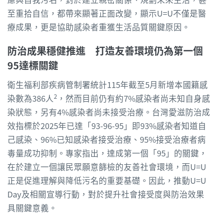
至重拾自信，都帶來顯著正面改變，顯示U=U不僅是醫
療成果，更是協助感染者重獲生活品質關鍵原因。
防治成果穩健推進 打造友善環境仍為第一個
95達標關鍵
衛生福利部疾病管制署統計115年截至5月新增本國籍感
2
染數為386人
，然而目前仍有約7%感染者尚未知自身感
染狀態，另有4%感染者尚未接受治療。台灣愛滋防治成
效指標於2025年已達「93-96-95」即93%感染者知道自
己感染、96%已知感染者接受治療、95%接受治療者病
毒量成功抑制。專家指出，達成第一個「95」的關鍵，
在於建立一個讓民眾願意篩檢的友善社會環境，而U=U
正是促進理解與降低污名的重要基礎。因此，推動U=U
Day及相關宣導行動，對於提升社會接受度與防治效果
具關鍵意義。