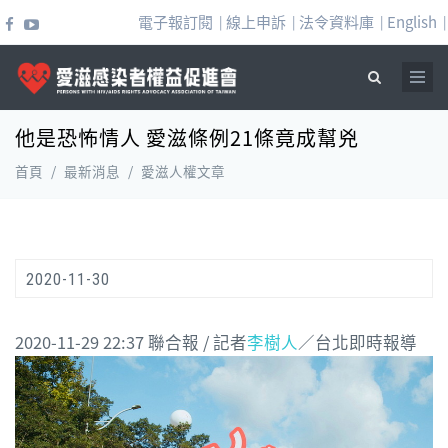
移至主內容
電子報訂閱
線上申訴
法令資料庫
English
|
|
|
|
他是恐怖情人 愛滋條例21條竟成幫兇
搜尋表單
首頁
/
最新消息
/
愛滋人權文章
2020-11-30
2020-11-29 22:37
聯合報 / 記者
李樹人
／台北即時報導