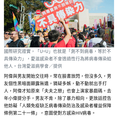
國際研究證實，「U=U」也就是「測不到病毒，等於不
具傳染力」，愛滋感染者不會透過性行為將病毒傳染給
他人。台灣愛滋病學會／提供
阿偉與男友開始交往時，常在臉書放閃，但沒多久，男
友個性黑暗面顯露無遺，猜疑多嫉，動不動就出手打
人，阿偉才知原來「夫夫之戀」也會上演家暴戲碼。去
年小偉提
分手
，男友不肯，除了暴力相向，更放話控告
他妨礙「人類免疫缺乏病毒傳染防治及感染者權益保障
條例第二十一條」，意圖使對方感染HIV病毒。