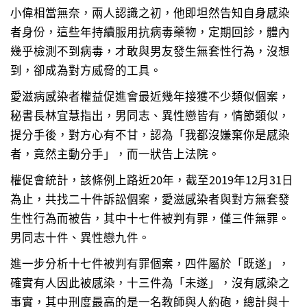
小偉相當無奈，兩人認識之初，他即坦然告知自身感染
者身份，這些年持續服用抗病毒藥物，定期回診，體內
幾乎檢測不到病毒，才敢與男友發生無套
性行為
，沒想
到，卻成為對方威脅的工具。
愛滋病
感染者權益促進會最近幾年接獲不少類似個案，
秘書長林宜慧指出，男同志、異性戀皆有，情節類似，
提分手後，對方心有不甘，認為「我都沒嫌棄你是感染
者，竟然主動分手」，而一狀告上法院。
權促會統計，該條例上路近20年，截至2019年12月31日
為止，共找二十件訴訟個案，愛滋感染者與對方無套發
生性行為而被告，其中十七件被判有罪，僅三件無罪。
男同志十件、異性戀九件。
進一步分析十七件被判有罪個案，四件屬於「既遂」，
確實有人因此被感染，十三件為「未遂」，沒有感染之
事實，其中刑度最高的是一名教師與人約砲，總計與十