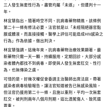
三人發生無套性行為，盡管均屬「未遂」，但遭判十一
年。
林宜慧指出，隨著時空不同、抗病毒藥物精進，該條例
第二十一條有修法必要，法官就是以「未經隔絕器官黏
膜或體液，而直接接觸，醫學上評估可能造成HIV感染之
行為」作為依據，做出判決。
林宜慧強調，這幾年來，抗病毒藥物治療效果顯著，最
新藥物只需一天一顆，持續服用，定期回診，大部分感
染者體內都找不到病毒，即使與人發生無套肛交、性行
為，也無傳染之虞。
可惜的是，好幾次權促會委請主治醫師出席法庭，帶著
感染者病毒檢驗報告，讓法官知道被告已無感染風險，
但法官仍援用第二十一條，且施以重刑，平均一次無套
肛交，被判刑兩年八個月刑期，這比酒駕傷人、致死還
要重。