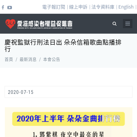
移至主內容
電子報訂閱
線上申訴
法令資料庫
English
|
|
|
|
慶祝監獄行刑法日出 朵朵信箱歌曲點播排
搜尋表單
行
首頁
/
最新消息
/
本會公告
2020-07-15