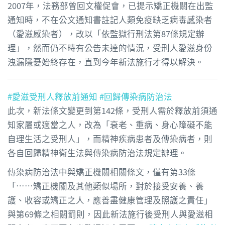
2007年，法務部曾回文權促會，已提示矯正機關在出監
通知時，不在公文通知書註記人類免疫缺乏病毒感染者
（愛滋感染者），改以「依監獄行刑法第87條規定辦
理」，然而仍不時有公告未達的情況，受刑人愛滋身份
洩漏隱憂始終存在，直到今年新法施行才得以解決。
#愛滋受刑人釋放前通知
#回歸傳染病防治法
此次，新法條文變更到第142條，受刑人需於釋放前須通
知家屬或適當之人，改為「衰老、重病、身心障礙不能
自理生活之受刑人」，而精神疾病患者及傳染病者，則
各自回歸精神衛生法與傳染病防治法規定辦理。
傳染病防治法中與矯正機關相關條文，僅有第33條
「⋯⋯矯正機關及其他類似場所，對於接受安養、養
護、收容或矯正之人，應善盡健康管理及照護之責任」
與第69條之相關罰則，因此新法施行後受刑人與愛滋相