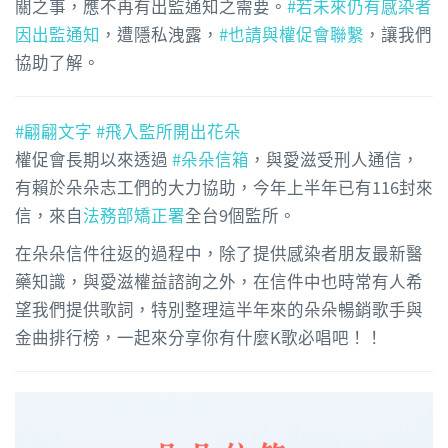
關之事，應不再有出監通知之需要。
#若未來仍有感染者
因出監通知
，遭隱私洩露，
#也請與權促會聯繫
，讓我們
協助了解。
#翩翩文字
#飛入監所開出花朵
權促會長期以來透過
#朵朵信箱
，與愛滋受刑人通信，
有賴於朵朵志工們的大力協助，今年上半年已有116封來
信，來自
法務部矯正署
全台9個監所。
在朵朵信件往返的過程中，除了提供感染者朋友最新醫
藥知識，與愛滋權益諮詢之外，在信件中也時常有人希
望我們提供歌詞，特別整理這半年來的朵朵暢銷歌手與
金曲排行榜，一起來分享你有什麼K歌必唱吧！！