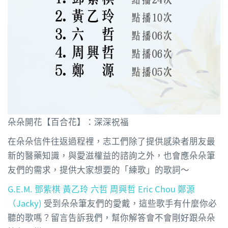
朵朵開花【百合花】：深深祝福
在朵朵信件往返過程裡，志工們除了提供感染者朋友最
新的
醫藥知識，與愛滋權益的諮詢之外，也會應朵朵筆
友們的需
求，提供大家想要的「練歌」的歌詞～
G.E.M. 鄧紫棋
黃乙玲
六哲
周興哲 Eric Chou
鄭源
（Jacky)
受到朵朵筆友們的愛戴，這些歌手有什麼你必
聽的歌嗎？留
言告訴我們，幫你解答會不會剛好跟朵朵