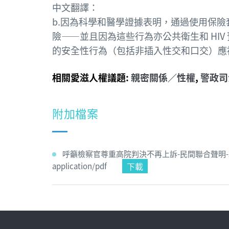
中文翻譯：
b.因為科學和醫學證據表明，通過使用保
險——並且因為這些行為亦公共衛生和 HI
的安全性行為（包括非插入性交和口交）應被
相關愛滋人權議題:
親密關係／性權
,
警政司
附加檔案
呼籲檢察官尊重高院判決不再上訴-民間聯合聲明-202
下載
application/pdf