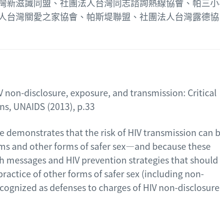
灣新滋識同盟、社團法人台灣同志諮詢熱線協會、帕三小
人台灣關愛之家協會、帕斯堤聯盟、社團法人台灣露德協
V non-disclosure, exposure, and transmission: Critical
ons, UNAIDS (2013), p.33
e demonstrates that the risk of HIV transmission can 
oms and other forms of safer sex—and because these
h messages and HIV prevention strategies that should
tice of other forms of safer sex (including non-
ecognized as defenses to charges of HIV non-disclosure