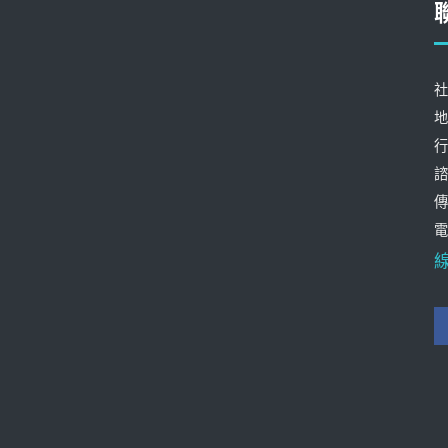
社
地
行
諮
傳
電