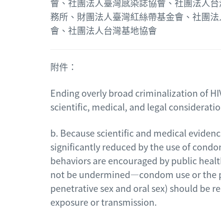
會、社團法人臺灣感染誌協會、社團法人台
務所、財團法人臺灣紅絲帶基金會、社團法
會、社團法人台灣基地協會
附件：
Ending overly broad criminalization of HI
scientific, medical, and legal considerati
b. Because scientific and medical evidenc
significantly reduced by the use of cond
behaviors are encouraged by public healt
not be undermined—condom use or the prac
penetrative sex and oral sex) should be r
exposure or transmission.