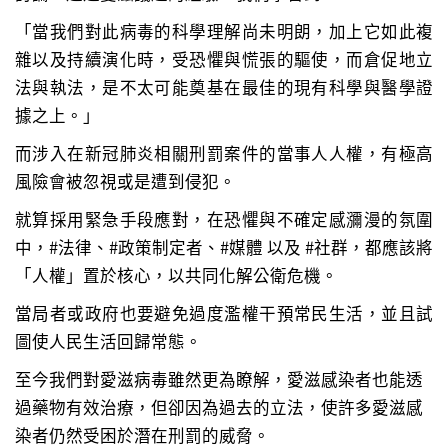
「當我們對此病毒的科學理解尚未明朗，加上它如此複
雜以及持續演化時，受恐懼與慌張的驅使，而倉促地立
法與執法，是不太可能奠基在最佳的現有科學與醫學證
據之上。」
而涉入在新冠肺炎相關刑罰案件的當事人人權，有極高
風險會被忽視或是遭到侵犯。
就算採用緊急手段應對，在恐懼與不確定感瀰漫的氛圍
中，#法律、#政策制定者、#媒體 以及 #社群，都應該將
「人權」置於核心，以共同化解公衛危機。
當局者或政府也要避免過度濫權干預常民生活，並且試
圖使人民生活回歸常態。
至今我們對愛滋病毒雖然更為瞭解，愛滋感染者也能透
過藥物有效治療，但卻因為過去的立法，使許多愛滋感
染者仍然受困於潛在刑罰的威脅。