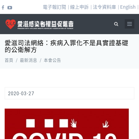
移至主內容
電子報訂閱
線上申訴
法令資料庫
English
|
|
|
|
愛滋司法網絡：疾病入罪化不是具實證基礎
搜尋表單
的公衛解方
首頁
/
最新消息
/
本會公告
2020-03-27