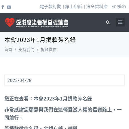
移至主內容
電子報訂閱
線上申訴
法令資料庫
English
|
|
|
|
本會2023年1月捐款芳名錄
搜尋表單
首頁
/
支持我們
/
捐款徵信
2023-04-28
您正在查看：本會2023年1月捐款芳名錄
非常感謝您願意與我們在這條愛滋人權的倡議路上，一
同前行。
若捐款徵信名稱、金額有誤，請與