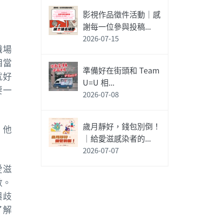
影視作品徵件活動｜感
謝每一位參與投稿...
2026-07-15
職場
相當
準備好在街頭和 Team
就好
U=U 相...
要一
2026-07-08
歲月靜好，錢包別倒！
，他
｜給愛滋感染者的...
2026-07-07
愛滋
數。
與歧
了解