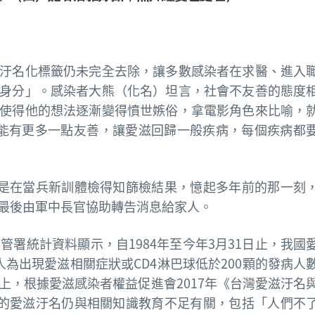
汙名化標籤仍未完全去除，讓多數感染者在求醫、進入
身分」。感染者大熊（化名）坦言，社會不友善的態度
使得他的想法逐漸變得憤世嫉俗，拿電影角色來比喻，
能有更多一點友善，讓愛滋回歸一般疾病，每個疾病都
起初是在當兵新訓體檢得知篩檢結果，憶起多年前的那一刻
最後由軍中長官協助轉告消息給家人。
管署統計資料顯示，自1984年至今年3月31日止，我國
0人為出現愛滋相關症狀或CD4淋巴球低於200顆的發病人
上，根據愛滋感染者權益促進會2017年《台灣愛滋汙名
數的愛滋汙名仍與相關知識教育不足有關，包括「人們不