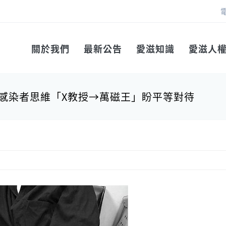
關於我們
最新公告
愛滋知識
愛滋人
 感染者思維「X教授→萬磁王」盼平等對待