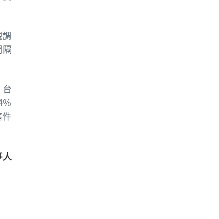
視調
間隔
，台
4%
這件
事人