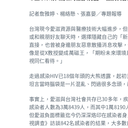
記者詹雅婷、楊絡懸、張嘉晏／專題報導
台灣現今愛滋資源與醫療技術大幅進步，但
或和親朋好友聊天時，選擇隱藏自己的「新
直接，也曾被身邊朋友惡意散播消息攻擊，
像是從X教授變成萬磁王，「期盼未來環境
視同仁看待。」
走過感染HIV已18個年頭的大熊透露，
坦言當時腦袋是一片混亂、閃過很多念頭，
事實上，愛滋與台灣社會共存已30多年，疾
感染者人數為3萬8439人，而其中1萬819
但愛滋負面標籤迄今仍深深烙印在感染者身
視調查》訪談842名感染者的結果，大多