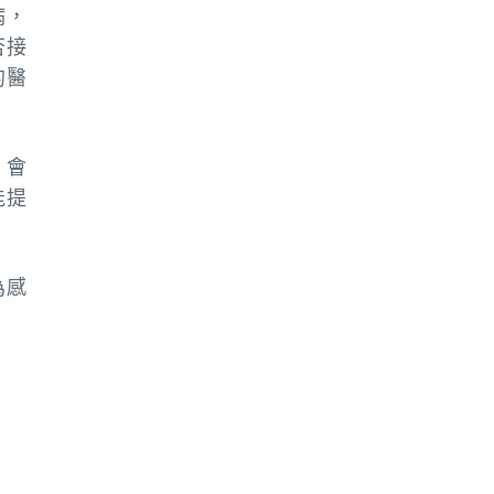
病，
否接
的醫
、會
能提
為感