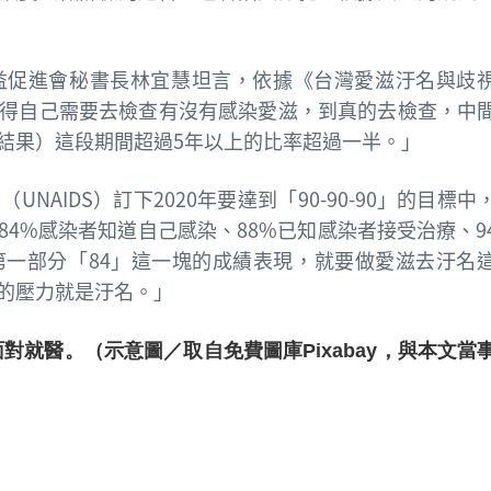
益促進會秘書長林宜慧坦言，依據《台灣愛滋汙名與歧
得自己需要去檢查有沒有感染愛滋，到真的去檢查，中
結果）這段期間超過5年以上的比率超過一半。」
AIDS）訂下2020年要達到「90-90-90」的目標中
有84%感染者知道自己感染、88%已知感染者接受治療、9
一部分「84」這一塊的成績表現，就要做愛滋去汙名
的壓力就是汙名。」
對就醫。（示意圖／取自免費圖庫Pixabay，與本文當