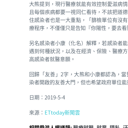
大熊提到，現行醫療就能有效控制愛滋病情
且每個疾病都要一視同仁看待，不該把道德
住感染者也是一大重點，「篩檢單位有沒有
療程序，不僅僅只是告知『你陽性，要去看
另名感染者小康（化名）解釋，若感染者能
遇到何種狀況，以及在經濟、保險、醫療方
高感染者就醫意願。
回歸「友善」2字，大熊和小康都認為，當
染者開啟的友善大門，但也希望政府單位能
日期：2019-5-4
來源：
ETtoday新聞雲
相關愛滋人權議題:
醫療就醫
,
就業
,
隱私
,
汙